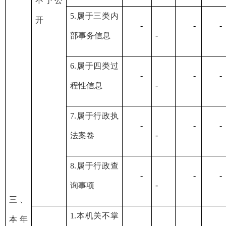
不予公
5.属于三类内
开
-
-
-
-
部事务信息
6.属于四类过
-
-
-
-
程性信息
7.属于行政执
-
-
-
-
法案卷
8.属于行政查
-
-
-
-
询事项
三、
1.本机关不掌
本年