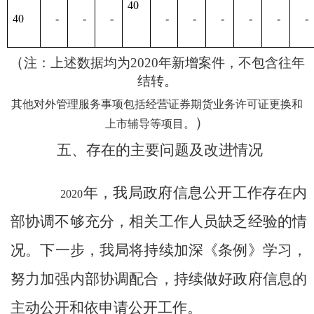
40
40
-
-
-
-
-
-
-
-
-
（
注：上述数据均为
20
20
年新增案件，不包含往年
结转。
其他对外管理服务事项
包括经营证券期货业务许可证更换和
）
上市辅导等项目。
五、存在的主要问题及改进情况
年，
我局政府信息公开工作存在内
20
20
部协调不够充分，相关工作人员缺乏经验的情
况。
下一步，
我局
将持续
加深
《条例》学习，
努力加强内部协调配合，
持续做好政府信息的
主动公开和依申请公开工作。