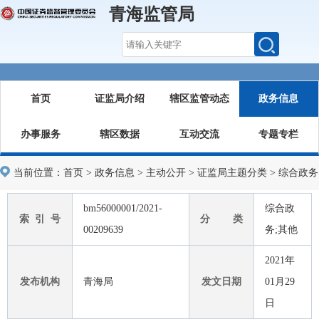
青海监管局
首页
证监局介绍
辖区监管动态
政务信息
办事服务
辖区数据
互动交流
专题专栏
当前位置：
首页
>
政务信息
>
主动公开
>
证监局主题分类
>
综合政务
bm56000001/2021-
综合政
索 引 号
分 类
00209639
务;其他
2021年
发布机构
青海局
发文日期
01月29
日