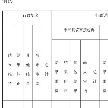
情况
行政复议
行政诉
未经复议直接起诉
结
结
其
尚
结
结
其
尚
结
果
果
他
未
总
果
果
他
未
总
果
维
纠
结
审
计
维
纠
结
审
计
维
持
正
果
结
持
正
果
结
持