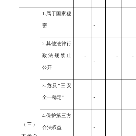
1.属于国家秘
-
-
-
-
密
2.其他法律行
政法规禁止
-
-
-
-
公开
3.危及“三安
-
-
-
-
全一稳定”
4.保护第三方
-
-
-
（三）
-
合法权益