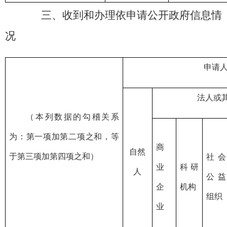
三、收到和办理依申请公开政府信息情
况
申请
法人或
（本列数据的勾稽关系
为：第一项加第二项之和，等
商
自然
于第三项加第四项之和）
社会
业
科研
人
公益
企
机构
组织
业