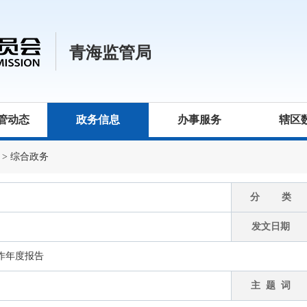
青海监管局
管动态
政务信息
办事服务
辖区
>
综合政务
分 类
发文日期
工作年度报告
主 题 词