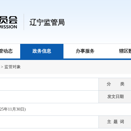
辽宁监管局
管动态
政务信息
办事服务
辖区
>
监管对象
分 类
发文日期
年11月30日)
主 题 词