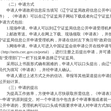
（二）申请方式
申请人申请政府信息应当填写《辽宁证监局政府信息公开申请
件），
《申请表》可以在辽宁证监局子网站下载或者向辽宁证监
申请方式包括
:
1.现场申请。申请人可以到辽宁证监局信息公开申请受理机
2.
邮政寄送。申请人在网上下载、现场领取《申请表》
，
并
宁证监局
信息公开申请受理机构
，
并请在信封左下角注明
“政府
3.网络申请。申请人可进入中国证监会依申请公开在线申请
（
http://neris.csrc.gov.cn/portal
）
，
进行注册之后提出申请
，并可通
面
“受理部门”一栏下拉菜单选择辽宁证监局。
采用以上书面形式确有困难的，申请人可以口头提出，由辽宁
员代为填写《申请表》，并经申请人确认。
申请人通过上述方式之外的信访、举报等其他渠道提出申请的
起开始计算。
（三）申请的提出
为提高工作效率，方便申请人尽快获取所需信息，《申请表》
一申请”的原则提交。对一个申请当中包含多个申请事项或者就
公开申请的，受理机构可以口头或书面要求申请人对申请方式加