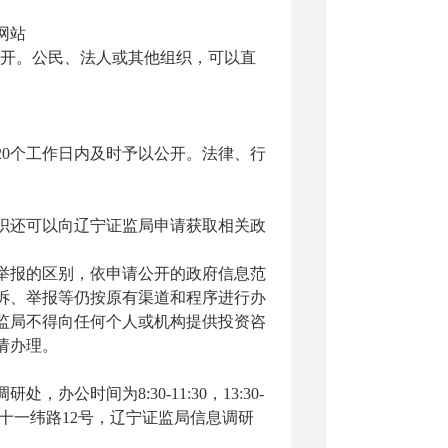
网站
开。公民、法人或其他组织
，
可以直
20个工作日内及时予以公开。法律、行
织还可以向
辽宁证监局
申请获取相关政
举报的区别
，
依申请公开的政府信息范
诉、举报等仍按原有渠道和程序进行办
监局
不得向任何个人或机构提供投资咨
请办理。
调研处，办公时间为
8:30-11:30，13:30-
十一纬路12号，辽宁证监局
信息调研