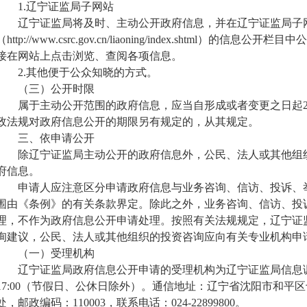
1.
辽宁证监局子
网站
辽宁证监局
将及时、主动公开政府信息
，
并在
辽宁证监局子
（
http://www.csrc.gov.cn/liaoning/index.shtml
）
的信息公开栏目中公
接在网站上点击浏览、查阅各项信息。
2.其他便于公众知晓的方式。
（三）公开时限
属于主动公开范围的政府信息
，
应当自形成或者变更之日起
政法规对政府信息公开的期限另有规定的
，
从其规定。
三、依申请公开
除
辽宁证监局
主动公开的政府信息外
，
公民、法人或其他组
府信息。
申请人应注意区分申请政府信息与业务咨询、信访、投诉、
围由《条例》的有关条款界定。除此之外
，
业务咨询、信访、投
理
，
不作为政府信息公开申请处理。按照有关法规规定
，
辽宁证
询建议
，
公民、法人或其他组织的投资咨询应向有关专业机构申
（一）受理机构
辽宁证监局政府信息公开申请的受理机构为辽宁证监局信息
17:00（节假日、公休日除外）。通信地址：辽宁省沈阳市和平区
处
，邮政编码：110003，联系电话：024-22899800。