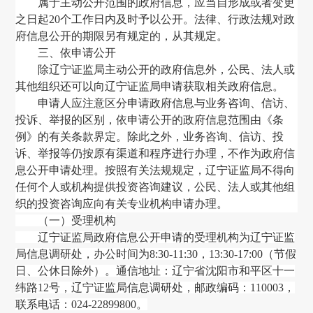
属于主动公开范围的政府信息
，
应当自形成或者变更
之日起
20个工作日内及时予以公开。法律、行政法规对政
府信息公开的期限另有规定的
，
从其规定。
三、依申请公开
除
辽宁证监局
主动公开的政府信息外
，
公民、法人或
其他组织还可以向
辽宁证监局
申请获取相关政府信息。
申请人应注意区分申请政府信息与业务咨询、信访、
投诉、举报的区别
，
依申请公开的政府信息范围由《条
例》的有关条款界定。除此之外
，
业务咨询、信访、投
诉、举报等仍按原有渠道和程序进行办理
，
不作为政府信
息公开申请处理。按照有关法规规定
，
辽宁证监局
不得向
任何个人或机构提供投资咨询建议
，
公民、法人或其他组
织的投资咨询应向有关专业机构申请办理。
（一）受理机构
辽宁证监局政府信息公开申请的受理机构为辽宁证监
局信息调研处，办公时间为
8:30-11:30，13:30-17:00（节假
日、公休日除外）。通信地址：辽宁省沈阳市和平区十一
纬路12号，辽宁证监局
信息调研处
，邮政编码：110003，
联系电话：024-22899800。