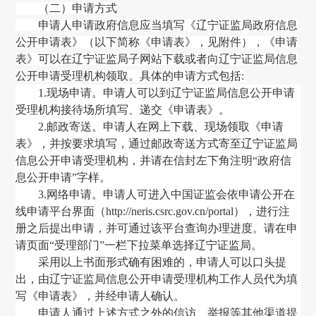
（二）申请方式
申请人申请政府信息应当填写《辽宁证监局政府信息
公开申请表》（以下简称《申请表》，见附件），
《申请
表》可以在辽宁证监局子网站下载或者向辽宁证监局信息
公开申请受理机构领取。具体的申请方式包括
:
1.现场申请。申请人可以到辽宁证监局信息公开申请
受理机构接待场所填写、递交《申请表》。
2.
邮政寄送。申请人在网上下载、现场领取《申请
表》
，
并按要求填写
，
通过邮政寄送方式寄至
辽宁证监局
信息公开申请受理机构
，
并请在信封左下角注明
“政府信
息公开申请”字样。
3.网络申请。申请人可进入中国证监会依申请公开在
线申请平台界面
（
http://neris.csrc.gov.cn/portal
）
，
进行注
册之后提出申请
，并可通过该平台查询办理进度。
请在申
请页面
“受理部门”一栏下拉菜单选择辽宁证监局。
采用以上书面形式确有困难的，申请人可以口头提
出，由辽宁证监局信息公开申请受理机构工作人员代为填
写《申请表》，并经申请人确认。
申请人通过上述方式之外的信访、举报等其他渠道提