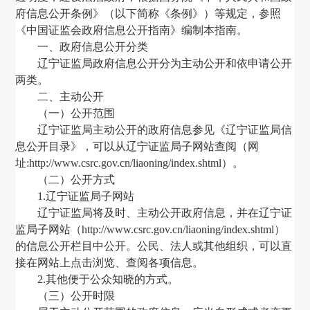
府信息公开条例》
（
以下简称《条例》
）
等规定，参照
《中国证监会政府信息公开指南》编制本指南。
一、政府信息公开分类
辽宁证监局
政府信息公开分为主动公开和依申请公开
两类。
二、主动公开
（
一
）
公开范围
辽宁证监局
主动公开的政府信息参见《
辽宁证监局
信
息公开目录》
，
可以从
辽宁证监局子
网站查阅
（
网
址
:http://www.csrc.gov.cn/liaoning/index.shtml
）
。
（二）公开方式
1.
辽宁证监局子
网站
辽宁证监局
将及时、主动公开政府信息
，
并在
辽宁证
监局子
网站
（
http://www.csrc.gov.cn/liaoning/index.shtml
）
的信息公开栏目中公开。公民、法人或其他组织
，
可以直
接在网站上点击浏览、查阅各项信息。
2.其他便于公众知晓的方式。
（三）公开时限