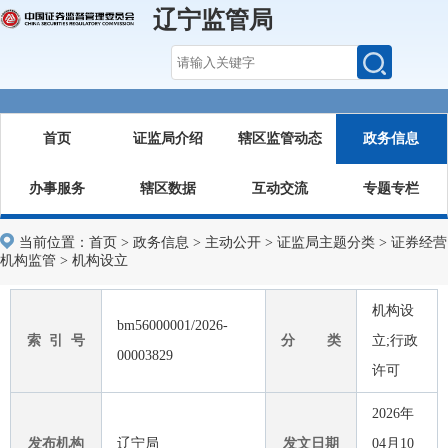
辽宁监管局
首页
证监局介绍
辖区监管动态
政务信息
办事服务
辖区数据
互动交流
专题专栏
当前位置：
首页
>
政务信息
>
主动公开
>
证监局主题分类
>
证券经营
机构监管
>
机构设立
机构设
bm56000001/2026-
索 引 号
分 类
立;行政
00003829
许可
2026年
发布机构
辽宁局
发文日期
04月10