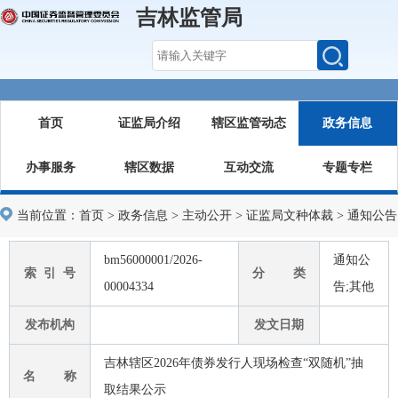
吉林监管局
首页
证监局介绍
辖区监管动态
政务信息
办事服务
辖区数据
互动交流
专题专栏
当前位置：
首页
>
政务信息
>
主动公开
>
证监局文种体裁
>
通知公告
bm56000001/2026-
通知公
索 引 号
分 类
00004334
告;其他
发布机构
发文日期
吉林辖区2026年债券发行人现场检查“双随机”抽
名 称
取结果公示