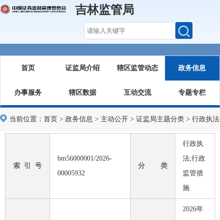
吉林监管局
首页
证监局介绍
辖区监管动态
政务信息
办事服务
辖区数据
互动交流
专题专栏
当前位置：
首页
>
政务信息
>
主动公开
>
证监局主题分类
>
行政执法
行政执
bm56000001/2026-
法;行政
索 引 号
分 类
00005932
监管措
施
2026年