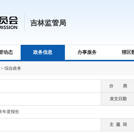
吉林监管局
管动态
政务信息
办事服务
辖区
>
综合政务
分 类
发文日期
工作年度报告
主 题 词