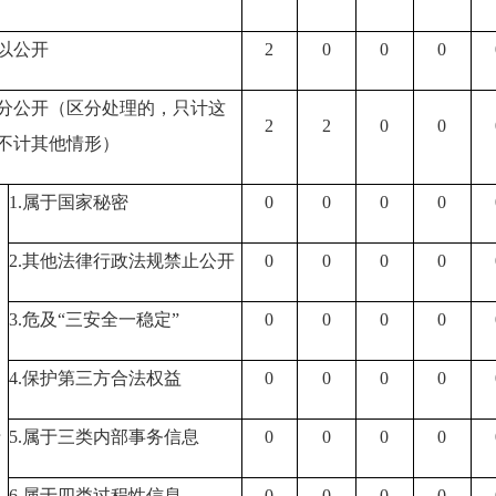
以公开
2
0
0
0
分公开
（区分处理的，只计这
2
2
0
0
不计其他情形）
1.属于国家秘密
0
0
0
0
2.其他法律行政法规禁止公开
0
0
0
0
3.危及“三安全一稳定”
0
0
0
0
4.保护第三方合法权益
0
0
0
0
开
5.属于三类内部事务信息
0
0
0
0
6.属于四类过程性信息
0
0
0
0