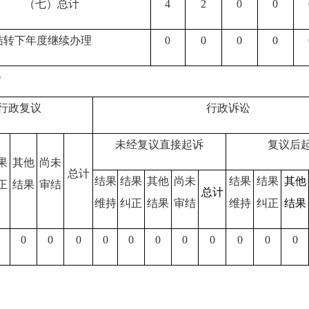
（七）总计
4
2
0
0
结转下年度继续办理
0
0
0
0
况
行政复议
行政诉讼
未经复议直接起诉
复议后
果
其他
尚未
总计
结果
结果
其他
尚未
结果
结果
其他
正
结果
审结
总计
维持
纠正
结果
审结
维持
纠正
结果
0
0
0
0
0
0
0
0
0
0
0