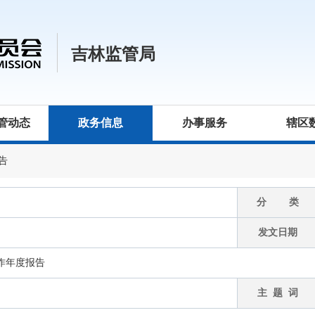
吉林监管局
管动态
政务信息
办事服务
辖区
告
分 类
发文日期
工作年度报告
主 题 词