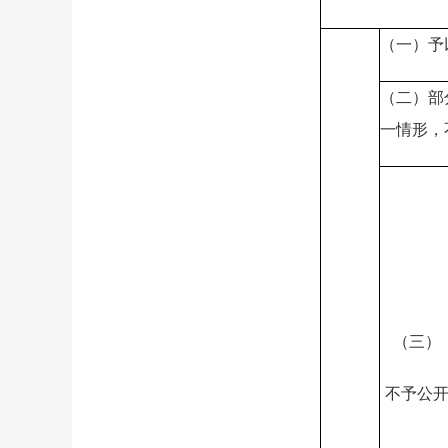
（一）予
（二）部
一情形，
（三）
不予公