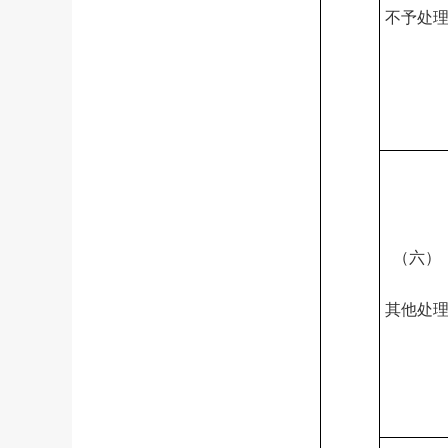
不予处
（六）
其他处