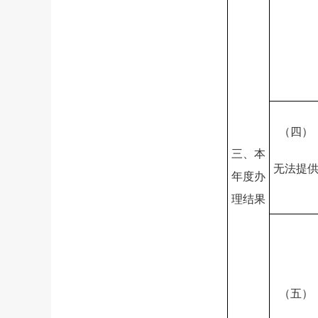
（四）
三、本
无法提
年度办
理结果
（五）