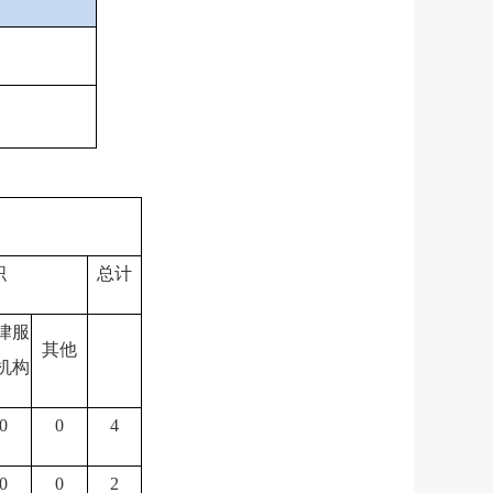
织
总计
律服
其他
机构
0
0
4
0
0
2