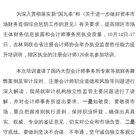
为深入
贯彻
落实新“国九条”和《关于进一步做好资本市
场财务造假综合惩防工作的意见》
有关
要求，
提高辖区市场
主体财务信息披露和
会计师事务所
执业质量
，
10月14日-17
日，
吉林局
联合
省注册会计师协会举办执业监督胜任能力提
升培训班，辖区执业的注册会计师
120余名参加培训。
本次培训邀请了
国内大型会计师事务所专家等
就
财务舞
弊案例及
审计
应对、注册会计师职业道德和风险等问题
进行
深入解读，
我局就审计机构独立性监管主要问题进行了讲
解，并对会计师事务所提出要求。
一是
知敬畏。
要敬畏市
场，重点把握准则执行原则，保持职业怀疑，确保出具真
实、权威、专业的鉴证意见，
切实对公众和市场负责
。
二是
守底线。
要做到坚决不合谋、不串通，坚守诚信独立客观公