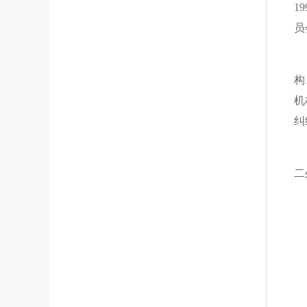
19
员
我
构
机
纠
截
二