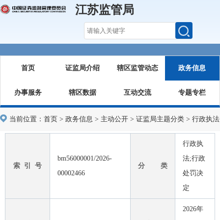
江苏监管局
首页
证监局介绍
辖区监管动态
政务信息
办事服务
辖区数据
互动交流
专题专栏
当前位置：
首页
>
政务信息
>
主动公开
>
证监局主题分类
>
行政执法
行政执
bm56000001/2026-
法;行政
索 引 号
分 类
00002466
处罚决
定
2026年