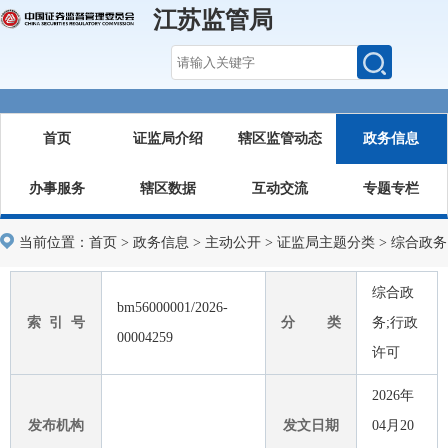
江苏监管局
首页
证监局介绍
辖区监管动态
政务信息
办事服务
辖区数据
互动交流
专题专栏
当前位置：
首页
>
政务信息
>
主动公开
>
证监局主题分类
>
综合政务
综合政
bm56000001/2026-
索 引 号
分 类
务;行政
00004259
许可
2026年
发布机构
发文日期
04月20