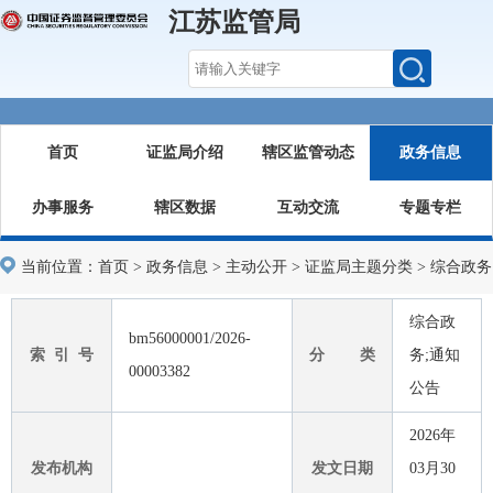
江苏监管局
首页
证监局介绍
辖区监管动态
政务信息
办事服务
辖区数据
互动交流
专题专栏
当前位置：
首页
>
政务信息
>
主动公开
>
证监局主题分类
>
综合政务
综合政
bm56000001/2026-
索 引 号
分 类
务;通知
00003382
公告
2026年
发布机构
发文日期
03月30