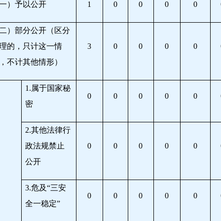
一）予以公开
1
0
0
0
0
二）部分公开（区分
理的，只计这一情
3
0
0
0
0
，不计其他情形）
1.
属于国家秘
0
0
0
0
0
密
2.
其他法律行
政法规禁止
0
0
0
0
0
公开
3.
危及“三安
0
0
0
0
0
全一稳定”