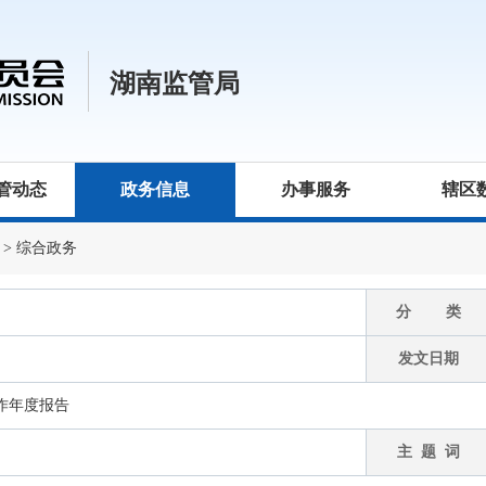
湖南监管局
管动态
政务信息
办事服务
辖区
>
综合政务
分 类
发文日期
工作年度报告
主 题 词