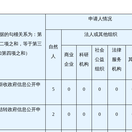
申请人情况
据的勾稽关系为：第
法人或其他组织
二项之和，等于第三
自然
社会
法律
加第四项之和）
商业
科研
人
公益
服务
企业
机构
组织
机构
新收政府信息公开申
5
0
0
0
0
结转政府信息公开申
2
0
0
0
0