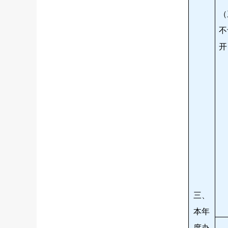
（
不
开
三、
本年
度办