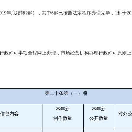
019
年底结转
2
起），其中
6
起已按照法定程序办理完毕，
1
起于
20
行政许可事项全程网上办理，市场经营机构办理行政许可原则上
。
第二十条第（一）项
本年新
本年新
信息内容
对外
制作数量
公开数量