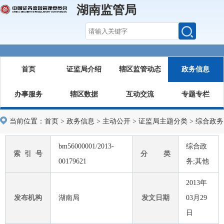
湖南监管局
首页
证监局介绍
辖区监管动态
政务信息
办事服务
辖区数据
互动交流
专题专栏
当前位置：
首页
>
政务信息
>
主动公开
>
证监局主题分类
>
综合政务
bm56000001/2013-
综合政
索 引 号
分 类
00179621
务;其他
2013年
发布机构
湖南局
发文日期
03月29
日