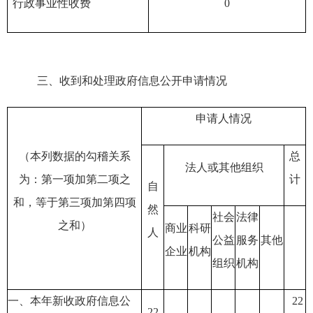
行政事业性收费
0
三、
收到和处理政府信息公开申请情况
申请人情况
（本列数据的勾稽关系
总
法人或其他组织
为：第一项加第二项之
计
自
和，等于第三项加第四项
然
社会
法律
之和）
商业
科研
人
公益
服务
其他
企业
机构
组织
机构
一、本年新收政府信息公
22
22