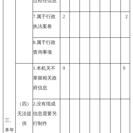
过程性信息
7.
属于行政
2
2
执法案卷
8.
属于行政
查询事项
1.
本机关不
9
9
掌握相关政
府信息
（四）
2.
没有现成
无法提
信息需要另
三、
供
行制作
本年