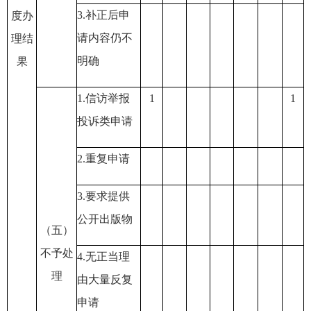
3.
补正后申
度办
请内容仍不
理结
明确
果
1.
信访举报
1
1
投诉类申请
2.
重复申请
3.
要求提供
公开出版物
（五）
不予处
4.
无正当理
理
由大量反复
申请