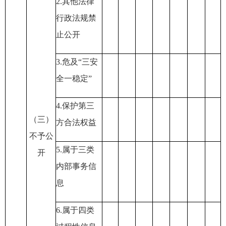
2.
其他法律
行政法规禁
止公开
3.
危及
“
三安
全一稳定
”
4.
保护第三
（三）
方合法权益
不予公
5.
属于三类
开
内部事务信
息
6.
属于四类