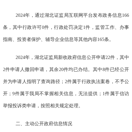
202
4
年，通过
湖北证监局
互联网平台发布政务信息
166
条，其中行政许可
0
件，行政处罚决定
1
件，监管工作、办事
指南、投资者保护、辅导企业信息等其他内容
165
条。
202
4
年，
湖北证监局
新收政府信息公开申请
22
件，
其中
2
件申请人撤回申请，其余
20
件
均已办结。其中
8
件已经公开
并为申请人指明了查询路径；
2
件属于
行政执法案卷
，不予公
开；
9
件属于我局不掌握相关信息，无法提供；
1
件属于
信访
举报投诉类申请
，按照相关规定处理。
二、主动公开政府信息情况