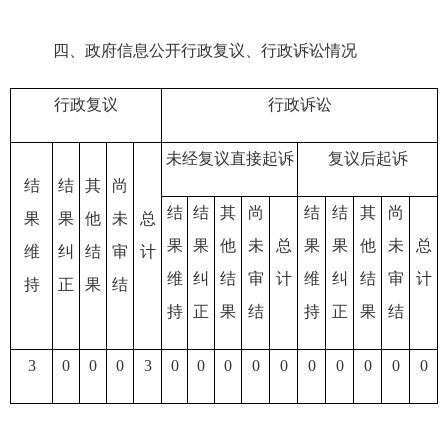
四、政府信息公开行政复议、行政诉讼情况
行政复议
行政诉讼
未经复议直接起诉
复议后起诉
结
结
其
尚
结
结
其
尚
结
结
其
尚
果
果
他
未
总
果
果
他
未
总
果
果
他
未
总
维
纠
结
审
计
维
纠
结
审
计
维
纠
结
审
计
持
正
果
结
持
正
果
结
持
正
果
结
3
0
0
0
3
0
0
0
0
0
0
0
0
0
0