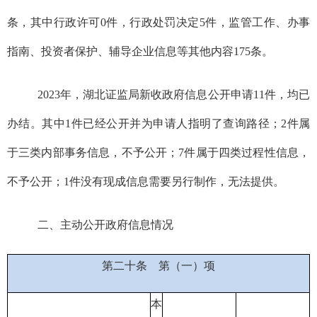
条，其中行政许可
0
件，行政处罚决定
5
件，监管工作、办事
指南、投资者保护、辅导企业信息等其他内容
175
条。
2023
年，
湖北证监局
新收政府信息公开申请
11
件，均已
办结。其中
1
件已经公开并为申请人指明了查询路径；
2
件
属
于
三类内部事务信息
，不予公开；
7
件
属于四类过程性信息
，
不予公开；
1
件
没有现成信息需要另行制作
，无法提供。
二、主动公开政府信息情况
第二十条
第（一）项
本