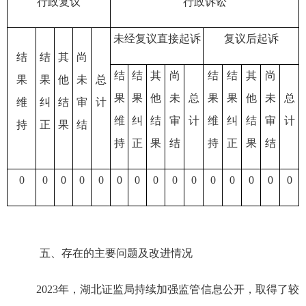
行政复议
行政诉讼
未经复议直接起诉
复议后起诉
结
结
其
尚
结
结
其
尚
结
结
其
尚
果
果
他
未
总
果
果
他
未
总
果
果
他
未
总
维
纠
结
审
计
维
纠
结
审
计
维
纠
结
审
计
持
正
果
结
持
正
果
结
持
正
果
结
0
0
0
0
0
0
0
0
0
0
0
0
0
0
0
五、存在的主要问题及改进情况
2023
年，湖北证监局持续加强监管信息公开，取得了较