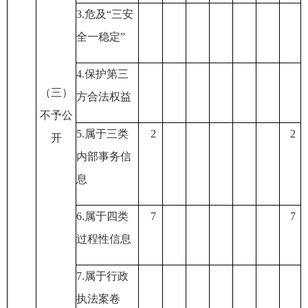
3.
危及
“
三安
全一稳定
”
4.
保护第三
（三）
方合法权益
不予公
5.
属于三类
2
2
开
内部事务信
息
6.
属于四类
7
7
过程性信息
7.
属于行政
执法案卷