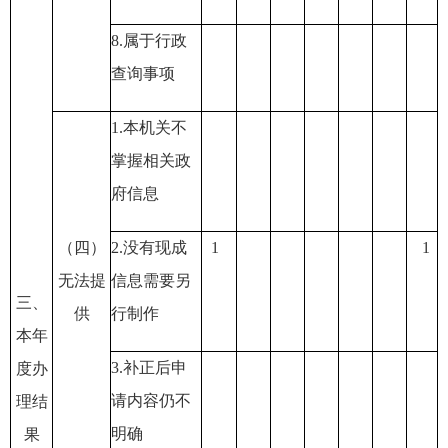
8.
属于行政
查询事项
1.
本机关不
掌握相关政
府信息
（四）
2.
没有现成
1
1
无法提
信息需要另
三、
供
行制作
本年
3.
补正后申
度办
请内容仍不
理结
明确
果