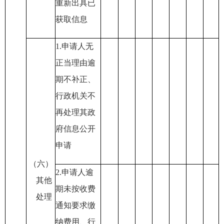
重新出具已
获取信息
1.
申请人无
正当理由逾
期不补正
、
行政机关不
再处理其政
府信息公开
申请
（六）
2.
申请人逾
其他
期未按收费
处理
通知要求缴
纳费用
、行