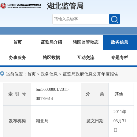
湖北监管局
首页
证监局介绍
辖区监管动态
政务信息
办事服务
辖区数据
互动交流
专题专栏
当前位置：
首页
>
政务信息
>
证监局政府信息公开年度报告
bm56000001/2011-
索 引 号
分 类
;其他
00179614
2011年
发布机构
湖北局
发文日期
03月31
日