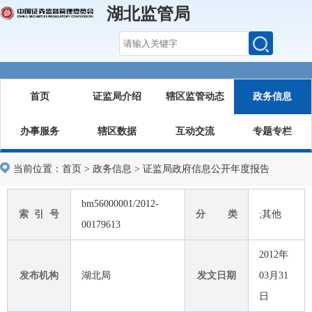
湖北监管局
首页
证监局介绍
辖区监管动态
政务信息
办事服务
辖区数据
互动交流
专题专栏
当前位置：
首页
>
政务信息
>
证监局政府信息公开年度报告
bm56000001/2012-
索 引 号
分 类
;其他
00179613
2012年
发布机构
湖北局
发文日期
03月31
日