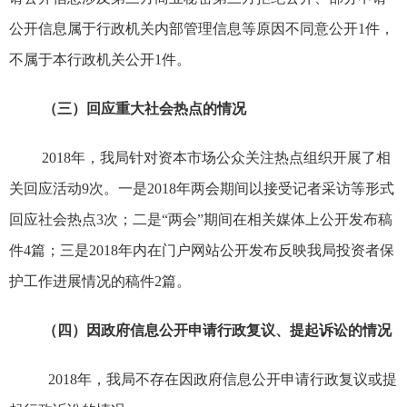
公开信息属于行政机关内部管理信息等原因不同意公开
1
件，
不属于本行政机关公开
1
件
。
（三）
回应重大社会热点的情况
2018
年，我局针对资本市场公众关注热点组织开展了相
关回应活动
9
次。一是
2018
年
两会期间以
接受
记者采访等形式
回应
社会
热点
3
次；二是
“
两会
”
期间在相关媒体上公开发布稿
件
4
篇
；三是
2018
年内在门户网站公开发布反映我局投资者保
护工作进展情况的稿件
2
篇
。
（
四
）因
政府信息
公开申请行政复议、提起诉讼的情况
2018
年，我局
不存在
因
政府信息
公开申请行政复议
或
提