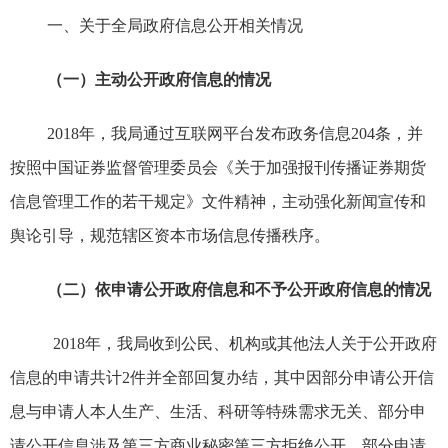
一
、
关于全局政府信息
公开
相关
情况
（一）主动公开
政府信息
的情况
2018
年，我局通过互联网
平台发布政务信息
204
条
，并
按照
中国证券监督管理委员会《关于加强报刊传播证券期货
信息管理工作的若干规定》文件精神，
主动
强化新闻宣传和
舆论引导，规范辖区资本市场信息传播秩序
。
（二）依申请公开
政府信息
和不予公开
政府信息
的情况
2018
年，我局收到公民、机构或其他法人关于公开
政府
信息
的申请
共计
2
件并全部回复办结
，
其
中因部分申请公开信
息与申请人本人生产、生活、科研等特殊需求无关、部分申
请公开信息涉及第三方商业秘密第三方拒绝公开、部分申请