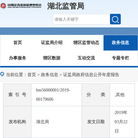
湖北监管局
首页
证监局介绍
辖区监管动态
政务信息
办事服务
辖区数据
互动交流
专题专栏
当前位置：
首页
>
政务信息
>
证监局政府信息公开年度报告
bm56000001/2019-
索 引 号
分 类
;其他
00179606
2019年
发布机构
湖北局
发文日期
03月22
日