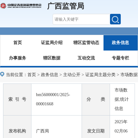
广西监管局
首页
证监局介绍
辖区监管动态
政务信息
办事服务
辖区数据
互动交流
专题专栏
当前位置：
首页
>
政务信息
>
主动公开
>
证监局主题分类
>
市场数据
市场数
bm56000001/2025-
索 引 号
分 类
据;统计
00001668
信息
2025年
发布机构
广西局
发文日期
02月06