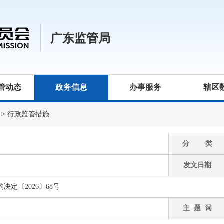
广东监管局
管动态
政务信息
办事服务
辖区
>
行政监管措施
分 类
发文日期
定〔2026〕68号
主 题 词