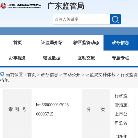
广东监管局
首页
证监局介绍
辖区监管动态
政务信息
办事服务
辖区数据
互动交流
专题专栏
当前位置：
首页
>
政务信息
>
主动公开
>
证监局文种体裁
>
行政监管
措施
行政监
bm56000001/2026-
管措施;
索 引 号
分 类
00005715
上市公
司监管
2026年