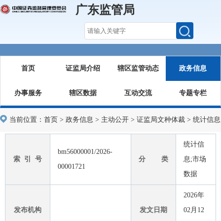
广东监管局
首页
证监局介绍
辖区监管动态
政务信息
办事服务
辖区数据
互动交流
专题专栏
当前位置：
首页
>
政务信息
>
主动公开
>
证监局文种体裁
>
统计信息
统计信
bm56000001/2026-
索 引 号
分 类
息;市场
00001721
数据
2026年
发布机构
发文日期
02月12