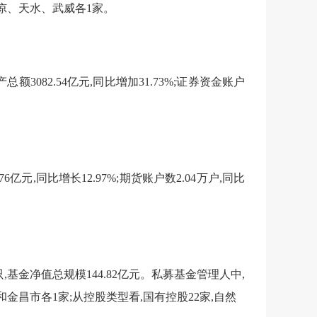
凉、天水、武威各1家。
产总额
3082.54
亿元,同比增加
31.73%
;证券资金账户
76
亿元,同比增长
12.97%
;期货账户数
2.04
万户,同比
只,基金净值总规模
144.82
亿元。私募基金管理人中,
和金昌市
各
1家;从控股类型看,国有控股
22
家,自然