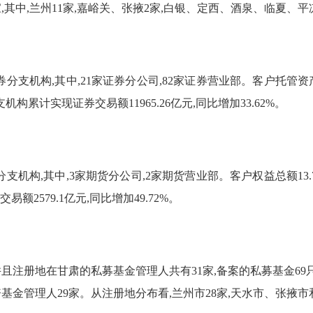
,其中,兰州
1
1
家,嘉峪关、张掖
2家,白银、定西、酒泉、临夏、平
券分支机构,其中,
21
家证券分公司,
82
家证券营业部。客户托管资
支机构累计
实现证券交易额
11965.26
亿元,同比增加
33.62
%。
分支机构,其中,
3家期货分公司,2家期货营业部
。客户权益总额
13.
交易额
2579.1
亿元,同比增加
49.72
%。
并且注册地在甘肃的私募基金管理人共有
31
家,备案的私募基金
69
资基金管理人
29
家。从注册地分布看,兰州市
28
家,天水市、张掖市