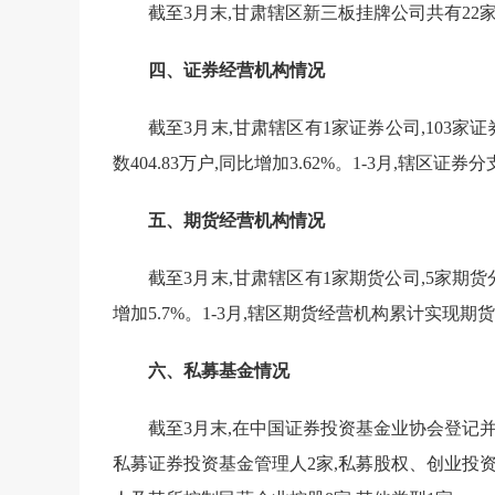
截至
3
月末,甘肃辖区新三板挂牌公司共有
2
2
家
四、证券经营机构情况
截至
3
月末
,甘肃辖区有
1家证券公司,
103
家证
数
404.83
万户,同比增加
3.62
%。
1-3月,
辖区证券分
五、期货经营机构情况
截至
3
月末,甘肃辖区有
1家期货公司,
5
家期货
增加
5.7
%。
1-3月,
辖区期货经营机构累计实现期货
六
、
私募基金
情况
截至
3
月
末,在中国证券投资基金业协会登记
私募证券投资基金管理人
2
家,私募股权、创业投