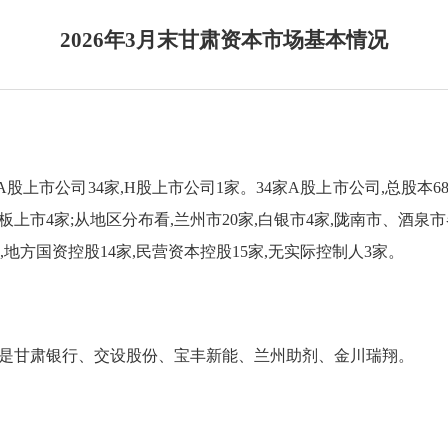
2026年3月末甘肃资本市场基本情况
A股上市公司3
4
家,
H股上市公司1家。
34
家
A股上市公司,总股本
6
业板上市
4家;从地区分布看,兰州市20家,白银市4家,陇南市、酒泉市
,地方国资控股14家,民营资本控股1
5
家,无实际控制人
3家。
是甘肃银行、交设股份、宝丰新能、兰州助剂、金川瑞翔
。