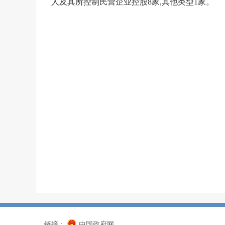
人及其所控制民营企业控股
8
家,其他类型
1
家
。
链接：
中国政府网