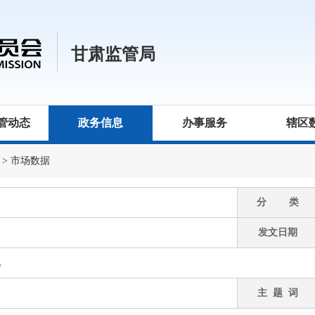
甘肃监管局
管动态
政务信息
办事服务
辖区
>
市场数据
分 类
发文日期
况
主 题 词