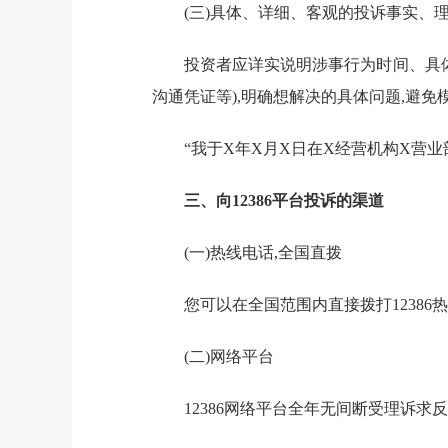
(三)
具体、详细、客观的投诉事实、
投资者应详实说明涉事行为时间、具体
沟通凭证等)
,明确想
解决
的具体
问题,避免
“
我于
X
年
X
月
X
日在
X
经营机构
X
营业
三、向
12386平台
投诉的渠道
(一)热线电话,全国直拨
您
可以在全国范围内直接拨打
12386
热
(二)
网络平台
12386
网络平台全年无间断受理诉求反