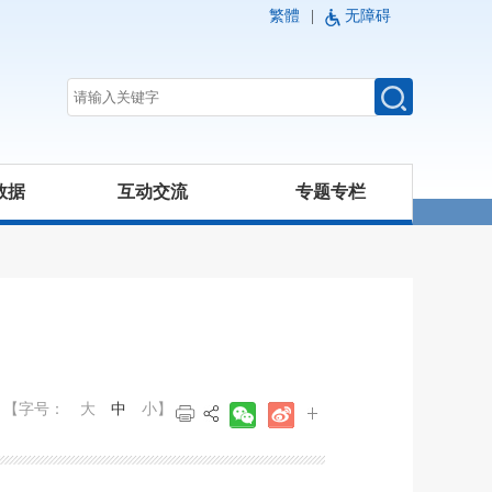
繁體
|
无障碍
数据
互动交流
专题专栏
【字号：
大
中
小
】