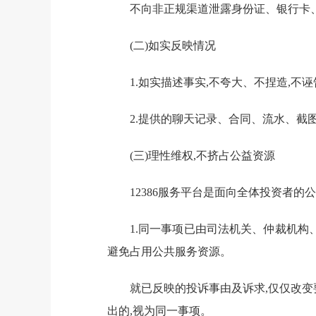
不向非正规渠道泄露身份证、银行卡
(二)如实反映情况
1.
如实描述事实,不夸大、不捏造,不
2.
提供的聊天记录、合同、流水、截图
(三)理性维权,不挤占公益资源
12386
服务平台是面向全体投资者的公
1.
同一事项
已
由司法机关、仲裁机构
避免占用公共服务资源。
就已反映的投诉
事由及诉求,仅仅改变
出
的
,
视为同一事项
。