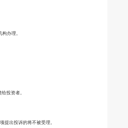
机构办理
。
馈给投资者。
项提出投诉的将
不
被
受理。