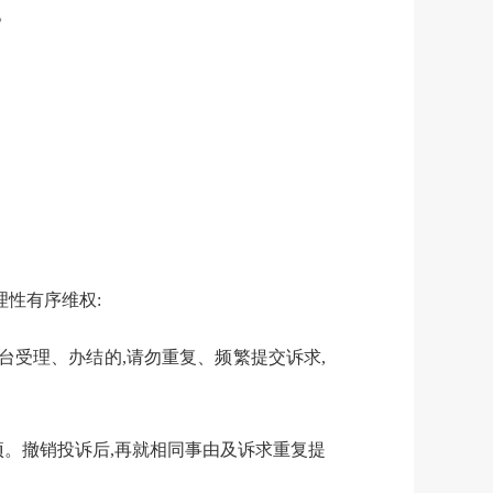
。
理性有序维权:
台
受
理
、办结的
,请勿重复、频繁提交诉求,
项。
撤销投诉后,再
就相同事由及诉求重复
提