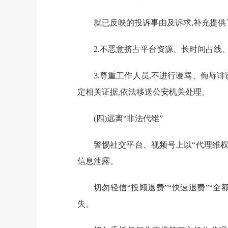
就已反映的投诉
事由及诉求,补充提供
2.
不恶意挤占平台资源、长时间占线
3.
尊重工作人员,不进行谩骂、侮辱诽
定相关证据,依法移送公安机关处理。
(四)
远离
“非法代维”
警惕社交平台、视频号上以
“代理维
信息泄露。
切勿轻信
“投顾退费”“快速退费”“
失。