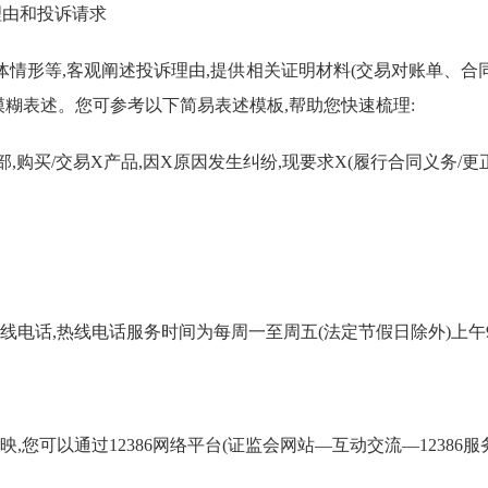
理由和投诉请求
情形等,客观阐述投诉理由,
提供
相关证
明
材料(交易对账单、合
模糊表述。
您可参考以下简易表述模板,帮助您快速梳理:
部,购买
/
交易
X
产品,因
X
原因发生纠纷,现要求
X
(履行合同义务
/
更
线电话,热线电话服务时间为每周一至周五(法定节假日除外)上午
映,
您
可以通过
12386
网络平台(
证监会网站
—
互动交流
—
12386
服