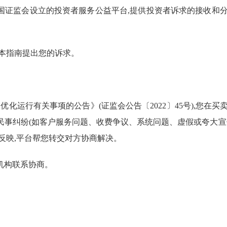
国
证监会
设立的
投资者服务
公益
平台
,提供投资者诉求
的接收
和
本指南
提出您的诉求。
台优化运行有关事项的公告
》
(
证监会公告
〔
202
2
〕
45
号),
您在
买
民事纠纷
(如客户
服务
问题
、收费争议、
系统
问题、
虚假或夸大宣
反映,
平台帮您转交对方协商解决。
机构联系协商。