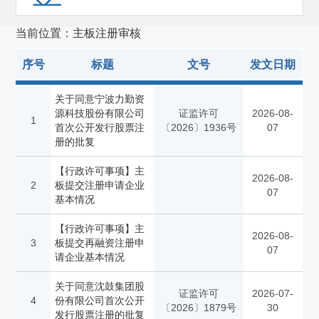
上市公司监管(6851)
当前位置：主板注册审核
基金监管(13629)
私募基金监管(13)
序号
标题
文号
发文日期
区域性股权市场规范发展(14)
关于同意宁波力勤资
源科技股份有限公司
证监许可
2026-08-
期货监管(1296)
1
首次公开发行股票注
〔2026〕1936号
07
册的批复
债券监管(3663)
【行政许可事项】主
行政执法(3269)
2026-08-
2
板提交注册申请企业
07
基本情况
行政复议
(1540)
国际合作(1869)
【行政许可事项】主
2026-08-
3
板提交再融资注册申
07
证券服务机构监管(257)
请企业基本情况
其他
(473)
关于同意沈鼓集团股
证监许可
2026-07-
4
份有限公司首次公开
〔2026〕1879号
30
发行股票注册的批复