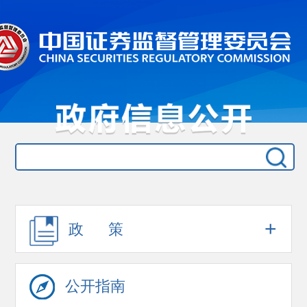
+
政 策
公开指南