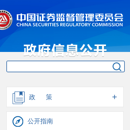
+
政 策
公开指南