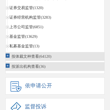
证券交易监管(1320)
证券经营机构监管(3283)
上市公司监管(6851)
基金监管(13629)
私募基金监管(13)
区域性股权市场规范发展(14)
按体裁文种查看(64120)
期货监管(1296)
按派出机构查看(36)
债券监管(3663)
行政执法(3269)
依申请公开
行政复议
(1540)
国际合作(1869)
监督投诉