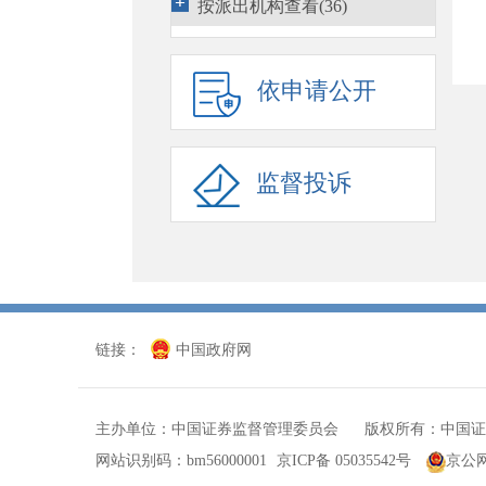
按派出机构查看(36)
期货监管(1296)
债券监管(3663)
依申请公开
行政执法(3264)
行政复议
(1540)
监督投诉
国际合作(1866)
证券服务机构监管(257)
其他
(473)
链接：
中国政府网
主办单位：中国证券监督管理委员会 版权所有：中国证
网站识别码：bm56000001
京ICP备 05035542号
京公网安