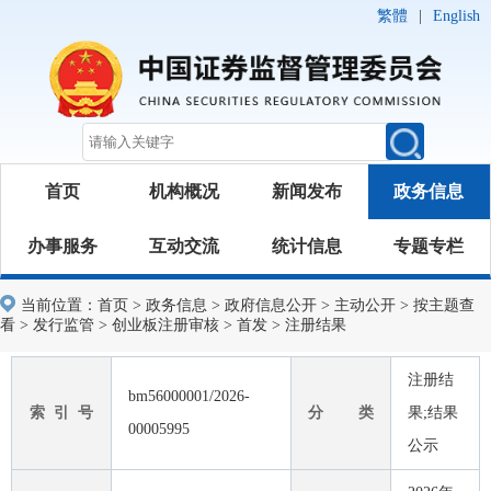
繁體
|
English
首页
机构概况
新闻发布
政务信息
办事服务
互动交流
统计信息
专题专栏
当前位置：
首页
>
政务信息
>
政府信息公开
>
主动公开
>
按主题查
看
>
发行监管
>
创业板注册审核
>
首发
>
注册结果
注册结
bm56000001/2026-
索 引 号
分 类
果;结果
00005995
公示