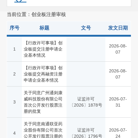
上市公司监管(6851)
当前位置：创业板注册审核
基金监管(13629)
私募基金监管(13)
序号
标题
文号
发文日期
区域性股权市场规范发展(14)
【行政许可事项】创
2026-08-
1
业板提交注册申请企
期货监管(1296)
07
业基本情况
债券监管(3663)
【行政许可事项】创
2026-08-
2
业板提交再融资注册
行政执法(3269)
07
申请企业基本情况
行政复议
(1540)
关于同意广州通则康
国际合作(1869)
威科技股份有限公司
证监许可
2026-07-
3
首次公开发行股票注
〔2026〕1878号
31
证券服务机构监管(257)
册的批复
其他
(473)
关于同意南通联亚药
业股份有限公司首次
证监许可
2026-07-
4
公开发行股票注册的
〔2026〕1796号
24