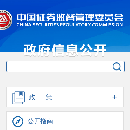
+
政 策
公开指南