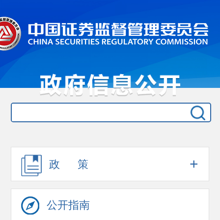
+
政 策
公开指南