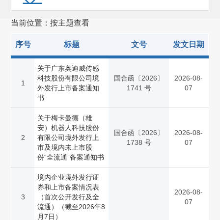
证券服务机构监管(257)
当前位置：按主题查看
其他
(473)
序号
标题
文号
发文日期
关于广东奥迪威传感
科技股份有限公司境
国合函〔2026〕
2026-08-
1
外发行上市备案通知
1741 号
07
书
关于梅卡曼德（雄
安）机器人科技股份
国合函〔2026〕
2026-08-
2
有限公司境外发行上
1738 号
07
市及境内未上市股
份“全流通”备案通知书
境内企业境外发行证
券和上市备案情况表
2026-08-
3
（首次公开发行及全
07
流通）（截至2026年8
月7日）