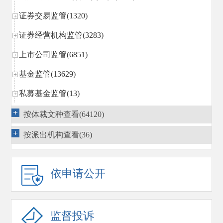
证券交易监管(1320)
证券经营机构监管(3283)
上市公司监管(6851)
基金监管(13629)
私募基金监管(13)
区域性股权市场规范发展(14)
按体裁文种查看(64120)
期货监管(1296)
按派出机构查看(36)
债券监管(3663)
行政执法(3269)
依申请公开
行政复议
(1540)
国际合作(1869)
监督投诉