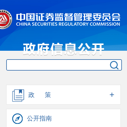
+
政 策
公开指南