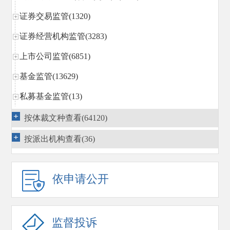
证券交易监管(1320)
证券经营机构监管(3283)
上市公司监管(6851)
基金监管(13629)
私募基金监管(13)
区域性股权市场规范发展(14)
按体裁文种查看(64120)
期货监管(1296)
按派出机构查看(36)
债券监管(3663)
行政执法(3269)
依申请公开
行政复议
(1540)
国际合作(1869)
监督投诉