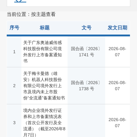
证券服务机构监管(257)
当前位置：按主题查看
其他
(473)
序号
标题
文号
发文日期
关于广东奥迪威传感
科技股份有限公司境
国合函〔2026〕
2026-08-
1
外发行上市备案通知
1741 号
07
书
关于梅卡曼德（雄
安）机器人科技股份
国合函〔2026〕
2026-08-
2
有限公司境外发行上
1738 号
07
市及境内未上市股
份“全流通”备案通知书
境内企业境外发行证
券和上市备案情况表
2026-08-
3
（首次公开发行及全
07
流通）（截至2026年8
月7日）