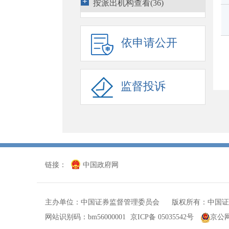
行政处罚决定
(2022)
按派出机构查看(36)
市场禁入决定
(366)
依申请公开
行政执法当事人承诺
(14)
行政复议
(1540)
监管措施
(814)
监督投诉
预先披露
(4813)
发审会公告
(4994)
重组委公告
(1831)
规划报告
(1)
链接：
中国政府网
非行政许可事项
(114)
其他(1124)
主办单位：中国证券监督管理委员会 版权所有：中国证
网站识别码：bm56000001
京ICP备 05035542号
京公网安
征求意见
(378)