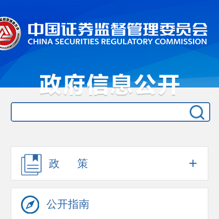
+
政 策
公开指南