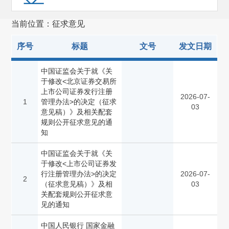
预先披露
(4813)
当前位置：征求意见
发审会公告
(4994)
序号
标题
文号
发文日期
重组委公告
(1831)
规划报告
(1)
中国证监会关于就《关
于修改<北京证券交易所
非行政许可事项
(114)
上市公司证券发行注册
2026-07-
1
管理办法>的决定（征求
其他(1124)
03
意见稿）》及相关配套
规则公开征求意见的通
征求意见
(378)
知
(301)
全国人大建议和政协提案复文
中国证监会关于就《关
于修改<上市公司证券发
招标公告
(2)
行注册管理办法>的决定
2026-07-
2
（征求意见稿）》及相
03
其他
(437)
关配套规则公开征求意
见的通知
备案管理
(653)
中国人民银行 国家金融