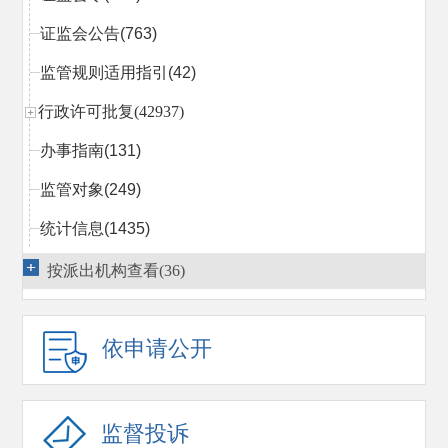
证监会公告
(763)
监管规则适用指引
(42)
行政许可批复(42937)
办事指南
(131)
监管对象
(249)
统计信息
(1435)
行政处罚决定
(2022)
按派出机构查看(36)
市场禁入决定
(366)
依申请公开
行政执法当事人承诺
(14)
行政复议
(1540)
监管措施
(814)
监督投诉