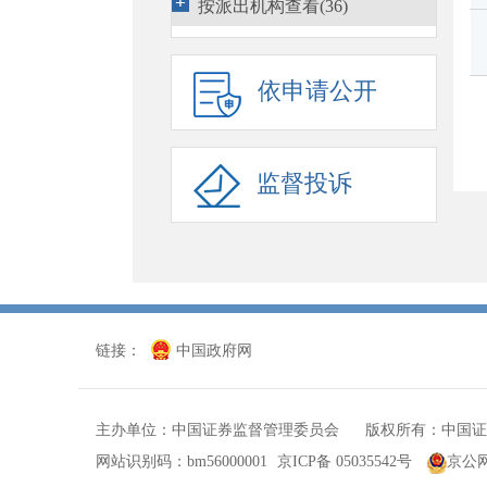
行政处罚决定
(2027)
按派出机构查看(36)
市场禁入决定
(366)
依申请公开
行政执法当事人承诺
(14)
行政复议
(1540)
监管措施
(814)
监督投诉
预先披露
(4813)
发审会公告
(4994)
重组委公告
(1831)
规划报告
(1)
链接：
中国政府网
非行政许可事项
(114)
其他(1124)
主办单位：中国证券监督管理委员会 版权所有：中国证
网站识别码：bm56000001
京ICP备 05035542号
京公网安
征求意见
(378)