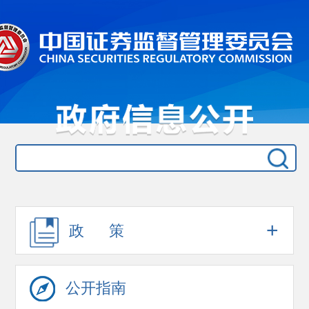
+
政 策
公开指南