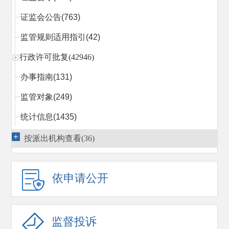
证监会公告
(763)
监管规则适用指引
(42)
行政许可批复(42946)
办事指南
(131)
监管对象
(249)
统计信息
(1435)
行政处罚决定
(2027)
按派出机构查看(36)
市场禁入决定
(366)
依申请公开
行政执法当事人承诺
(14)
行政复议
(1540)
监管措施
(814)
监督投诉