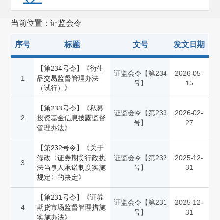
预先披露
(4813)
当前位置：证监会令
发审会公告
(4994)
序号
标题
文号
发文日期
重组委公告
(1831)
规划报告
(1)
【第234号令】《衍生
证监会令【第234
2026-05-
1
品交易监督管理办法
号】
15
非行政许可事项
(114)
（试行）》
其他(1124)
【第233号令】《私募
证监会令【第233
2026-02-
2
投资基金信息披露监督
备案管理
(655)
号】
27
管理办法》
【第232号令】《关于
修改〈证券期货行政执
证监会令【第232
2025-12-
3
法当事人承诺制度实施
号】
31
规定〉的决定》
【第231号令】《证券
证监会令【第231
2025-12-
4
期货市场监督管理措施
号】
31
实施办法》