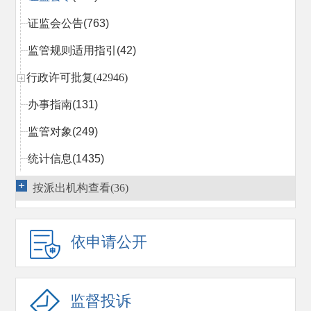
证监会公告
(763)
监管规则适用指引
(42)
行政许可批复(42946)
办事指南
(131)
监管对象
(249)
统计信息
(1435)
行政处罚决定
(2027)
按派出机构查看(36)
市场禁入决定
(366)
依申请公开
行政执法当事人承诺
(14)
行政复议
(1540)
监管措施
(814)
监督投诉