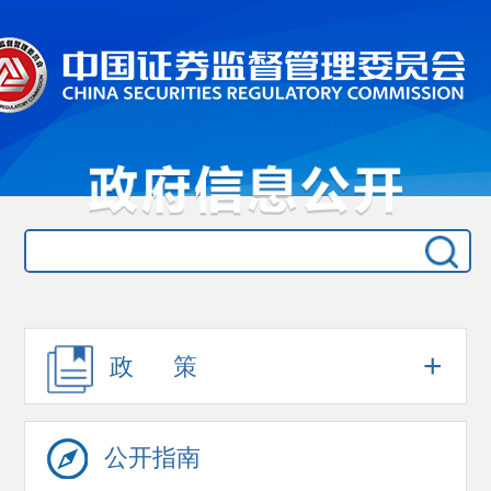
+
政 策
公开指南