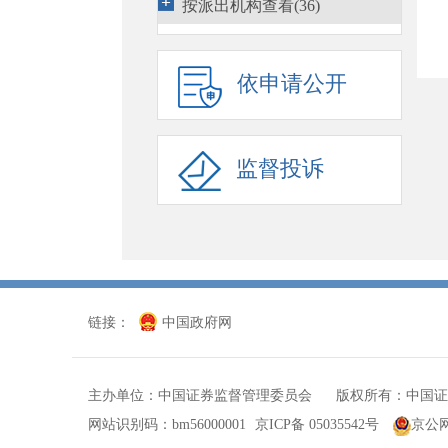
按派出机构查看(36)
期货监管(1296)
债券监管(3663)
依申请公开
行政执法(3269)
行政复议
(1540)
监督投诉
国际合作(1869)
证券服务机构监管(257)
其他
(473)
链接：
中国政府网
主办单位：中国证券监督管理委员会 版权所有：中国证
网站识别码：bm56000001
京ICP备 05035542号
京公网安