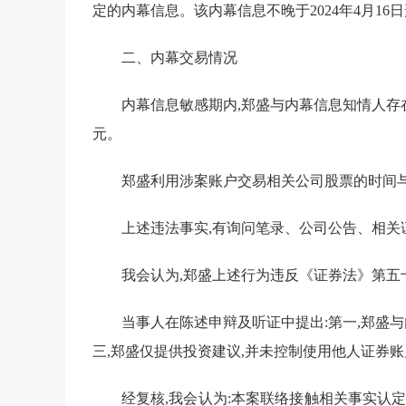
定的
内幕信息。
该内幕信息不晚于
202
4
年
4
月
1
6
日
二、内幕交易
情况
内幕信息敏感期内,郑盛与内幕信息知情人存
元。
郑盛利用涉案账户交易
相关公司股票的时间
上述违法事实,有询问笔录、
公司
公告、
相关
我会认为,郑盛上述行为违反《证券法》第五
当事人在陈述申辩及听证中提出:
第一,郑盛
三,郑盛
仅
提供投资建议,
并未
控制使用
他人证券
账
经复核,我会认为:
本案
联络接触相关
事实
认