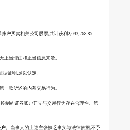
券账户
买卖相关公司股票
,
共计
获利
2,093,268.85
且无正当理由和正当信息来源。
证据证明
,足以认定
。
第一款所述的
内幕交易行为。
盛控制的证券
账户开立与交易行为存在合理性。第
账户。当事人的上述主张缺乏事实与法律依据,不予