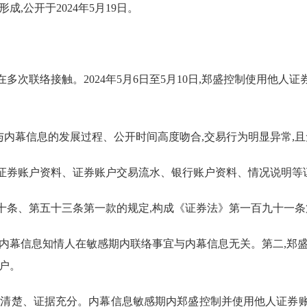
形成,公开于
202
4
年
5
月
1
9
日
。
在
多次联络接触。
2024
年
5
月
6
日至
5
月
10
日,郑盛控制使用
他人
证
与内幕信息的发展过程、公开时间高度吻合,交易行为明显异常,
证券账户资料、证券账户交易流水、银行账户资料
、情况说明
等
十条、第五十三
条第
一
款的
规定,构成《证券法》第一百九十一
条
与内幕信息知情人在敏感期内联络事宜与内幕信息无关。第二,
郑
户。
定
清楚、证据充分
。
内幕信息敏感期内郑盛控制并使用
他人证券