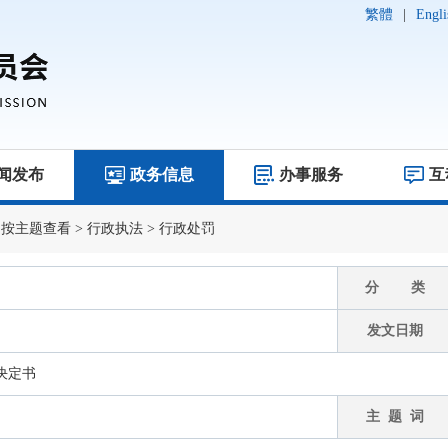
繁體
|
Engli
闻发布
政务信息
办事服务
互
>
按主题查看
>
行政执法
>
行政处罚
分 类
发文日期
决定书
主 题 词