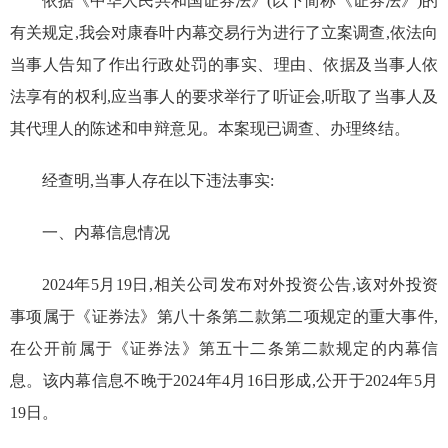
依据《中华人民共和国证券法》(以下简称《证券法》)的
有关规定,我会对康春叶内幕交易行为进行了立案调查,依法向
当事人告知了作出行政处罚的事实、理由、依据及当事人依
法享有的权利,应当事人的要求举行了听证会,听取了当事人及
其代理人的陈述和申辩意见。本案现已调查、办理终结。
经查明,当事人存在以下违法事实:
一、
内幕信息
情况
2024
年
5
月
19
日
,
相关公司发布对外投资公告,该对外投资
事项
属于
《证券法》
第八十条第二款第
二
项规定的重大事件,
在公开前
属于
《证券法》
第五十二条
第二款
规定的
内幕信
息。
该内幕信息不晚于
202
4
年
4
月
1
6
日
形成,公开于
202
4
年
5
月
1
9
日
。