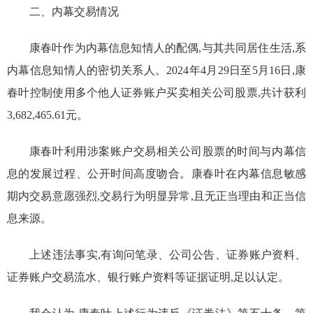
二、
内幕交易情况
康春叶
作为
内幕
信息
知情人的配偶,
与其
共同居住生活,系
内幕信息知情人
的密切关系人。
2024
年
4
月
29
日至
5
月
16
日,康
春叶控制使用
多个他人
证券账户
买卖相关公司股票
,
共计
获利
3,682,465.61
元。
康春叶
利用涉案
账户交易
相关公司股票的时间
与内幕信
息的发展过程、公开时间高度吻合。
康春叶在内幕信息敏感
期内交易意愿强烈,
交易行为明显异常,且无正当理由和正当信
息来源。
上述违法事实,有询问笔录、
公司
公告、
证券账户资料、
证券账户交易流水、银行账户资料等证据证明
,足以认定
。