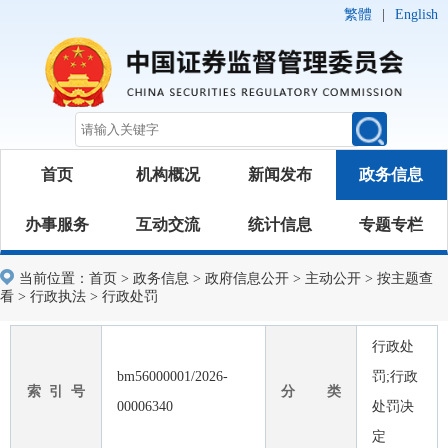
繁體
|
English
首页
机构概况
新闻发布
政务信息
办事服务
互动交流
统计信息
专题专栏
当前位置：
首页
>
政务信息
>
政府信息公开
>
主动公开
>
按主题查
看
>
行政执法
>
行政处罚
行政处
bm56000001/2026-
罚;行政
索 引 号
分 类
00006340
处罚决
定