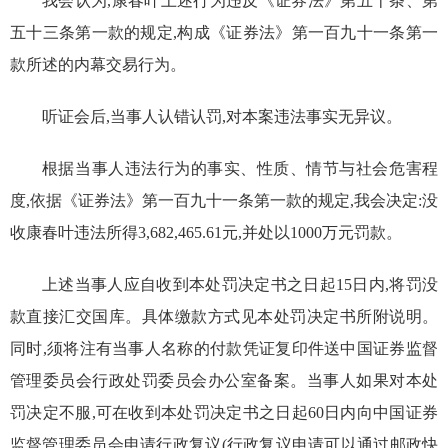
我会认为,
康春叶
上述行为违反《证券法》第五十条、第
五十三条第一款的规定,构成《证券法》第一百九十一条第一
款所述的内幕交易行为。
听证会后,当事人认错认罚,对本案违法事实无异议。
根据当事人违法行为的事实、性质、情节与社会危害程
度,依据《证券法》第一百九十一
条第一款
的规定,我会决定:
没
收康春叶违法所得
3,682,465.61
元,并处以
1000
万
元罚款。
上述当事人应自收到本处罚决定书之日起
15
日内,将罚没
款直接汇交国库。具体缴款方式见本处罚决定书所附说明。
同时,须将注有当事人名称的付款凭证复印件送中国证券监督
管理委员会行政处罚委员会办公室备案。
当事人如果对本处
罚决定不服,可在收到本处罚决定书之日起
60
日内向中国证券
监督管理委员会申请行政复议
(行政复议申请可以通过邮政快