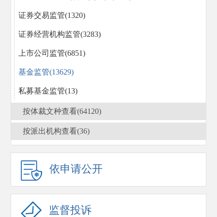
证券交易监管(1320)
证券经营机构监管(3283)
上市公司监管(6851)
基金监管(13629)
私募基金监管(13)
区域性股权市场规范发展(14)
按体裁文种查看(64120)
期货监管(1296)
按派出机构查看(36)
债券监管(3663)
行政执法(3269)
依申请公开
行政复议
(1540)
国际合作(1869)
监督投诉