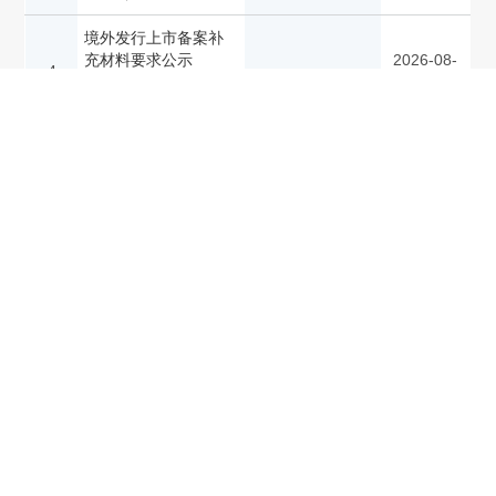
境外发行上市备案补
充材料要求公示
2026-08-
4
（2026年7月27日—
07
2026年8月7日）
从事证券法律业务律
师事务所首次备案表
2026-08-
5
（截至2026年8月7
07
日）
【行政许可事项】
2026年创业板并购重
2026-08-
6
组申请注册企业基本
07
情况公示
关于同意宁波力勤资
源科技股份有限公司
证监许可
2026-08-
7
首次公开发行股票注
〔2026〕1936号
07
册的批复
【行政许可事项】公