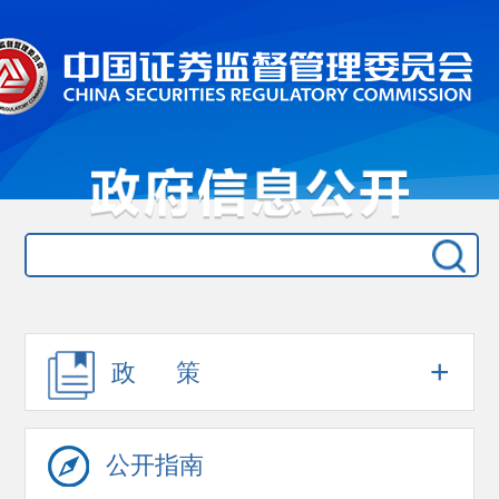
+
政 策
公开指南