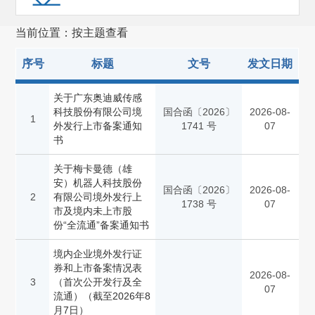
证券服务机构监管(257)
当前位置：按主题查看
其他
(473)
序号
标题
文号
发文日期
关于广东奥迪威传感
科技股份有限公司境
国合函〔2026〕
2026-08-
1
外发行上市备案通知
1741 号
07
书
关于梅卡曼德（雄
安）机器人科技股份
国合函〔2026〕
2026-08-
2
有限公司境外发行上
1738 号
07
市及境内未上市股
份“全流通”备案通知书
境内企业境外发行证
券和上市备案情况表
2026-08-
3
（首次公开发行及全
07
流通）（截至2026年8
月7日）