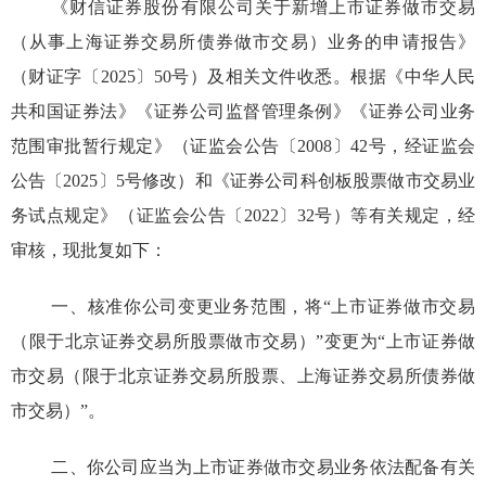
《财信证券股份有限公司关于新增上市证券做市交易
（
从事上海证券交易所债券做市交易
）
业务的
申
请报告》
（
财证字
〔
202
5
〕
50号
）
及相关文件收悉。根据《中华人民
共和国证券法》《证券公司监督管理条例》《证券公司业务
范围审批暂行规定》
（
证监会公告
〔
20
08
〕
42号，经证监会
公告
〔
20
25
〕
5号修改
）
和《证券公司
科创板
股票做市交易业
务试点规定》
（
证监会公告
〔
20
22
〕
32号
）
等有关规定，经
审核，现批复如下
：
一、核准你公司变更业务范围，将“上市证券做市交易
（
限于北京证券交易所股票做市交易
）
”变更为“上市证券做
市交易
（
限于北京证券交易所股票、上海证券交易所债券做
市交易
）
”。
二、你公司应当为上市证券做市交易业务依法配备有关