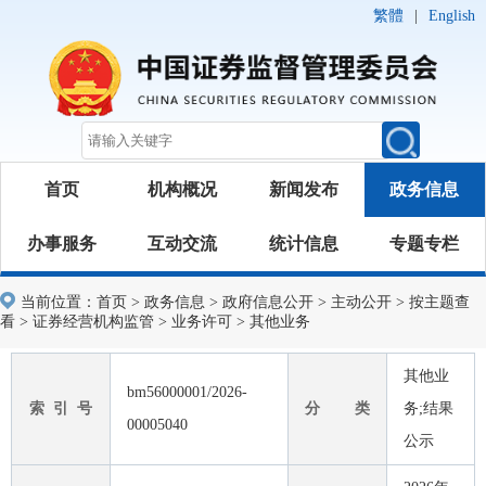
繁體
|
English
首页
机构概况
新闻发布
政务信息
办事服务
互动交流
统计信息
专题专栏
当前位置：
首页
>
政务信息
>
政府信息公开
>
主动公开
>
按主题查
看
>
证券经营机构监管
>
业务许可
>
其他业务
其他业
bm56000001/2026-
索 引 号
分 类
务;结果
00005040
公示