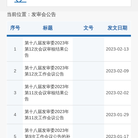
上市公司监管(6851)
当前位置：发审会公告
基金监管(13629)
私募基金监管(13)
序号
标题
文号
发文日期
区域性股权市场规范发展(14)
第十八届发审委2023年
1
第12次会议审核结果公
2023-02-13
期货监管(1296)
告
债券监管(3663)
第十八届发审委2023年
2
2023-02-09
第12次工作会议公告
行政执法(3269)
第十八届发审委2023年
行政复议
(1540)
3
第11次会议审核结果公
2023-02-02
国际合作(1869)
告
证券服务机构监管(257)
第十八届发审委2023年
4
2023-01-29
第11次工作会议公告
其他
(473)
第十八届发审委2023年
5
第9次工作会议公告的补
2023-01-17