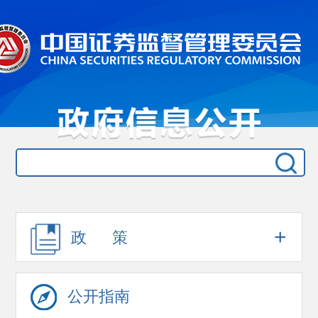
+
政 策
公开指南