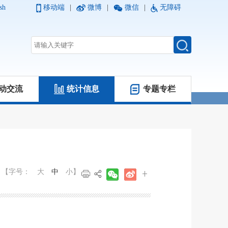
sh
移动端
|
微博
|
微信
|
无障碍
动交流
统计信息
专题专栏
【字号：
大
中
小
】