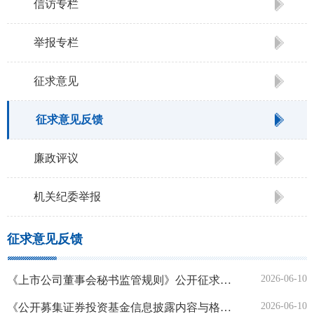
信访专栏
举报专栏
征求意见
征求意见反馈
廉政评议
机关纪委举报
征求意见反馈
2026-06-10
《上市公司董事会秘书监管规则》公开征求意见的反馈情况
2026-06-10
《公开募集证券投资基金信息披露内容与格式准则第2号—定期报告的内容与格式》公开征求意见的反馈情况