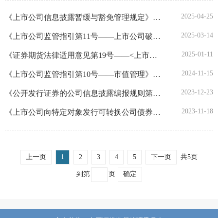
2025-04-25
《上市公司信息披露暂缓与豁免管理规定》公开征求意见的反馈情况
2025-03-14
《上市公司监管指引第11号——上市公司破产重整相关事项》公开征求意见的反馈情况
2025-01-11
《证券期货法律适用意见第19号——<上市公司收购管理办法>第十三条、第十四条的适用意见》公开征求意见的反馈情况
2024-11-15
《上市公司监管指引第10号——市值管理》公开征求意见的反馈情况
2023-12-23
《公开发行证券的公司信息披露编报规则第15号——财务报告的一般规定》《公开发行证券的公司信息披露解释性公告第1号——非经常性损益》公开征求意见的反馈情况
2023-11-18
《上市公司向特定对象发行可转换公司债券购买资产规则》公开征求意见的反馈情况
上一页
1
2
3
4
5
下一页
共5页
到第
页
确定