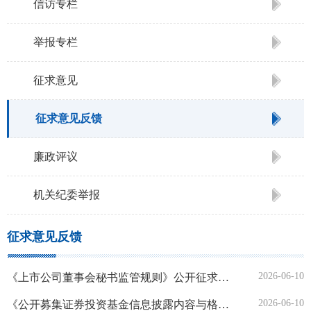
信访专栏
举报专栏
征求意见
征求意见反馈
廉政评议
机关纪委举报
征求意见反馈
2026-06-10
《上市公司董事会秘书监管规则》公开征求意见的反馈情况
2026-06-10
《公开募集证券投资基金信息披露内容与格式准则第2号—定期报告的内容与格式》公开征求意见的反馈情况