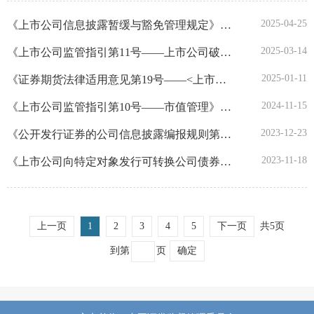
2025-04-25
《上市公司信息披露暂缓与豁免管理规定》公开征求意见的反馈情况
2025-03-14
《上市公司监管指引第11号——上市公司破产重整相关事项》公开征求意见的反馈情况
2025-01-11
《证券期货法律适用意见第19号——<上市公司收购管理办法>第十三条、第十四条的适用意见》公开征求意见的反馈情况
2024-11-15
《上市公司监管指引第10号——市值管理》公开征求意见的反馈情况
2023-12-23
《公开发行证券的公司信息披露编报规则第15号——财务报告的一般规定》《公开发行证券的公司信息披露解释性公告第1号——非经常性损益》公开征求意见的反馈情况
2023-11-18
《上市公司向特定对象发行可转换公司债券购买资产规则》公开征求意见的反馈情况
上一页
1
2
3
4
5
下一页
共5页
到第
页
确定